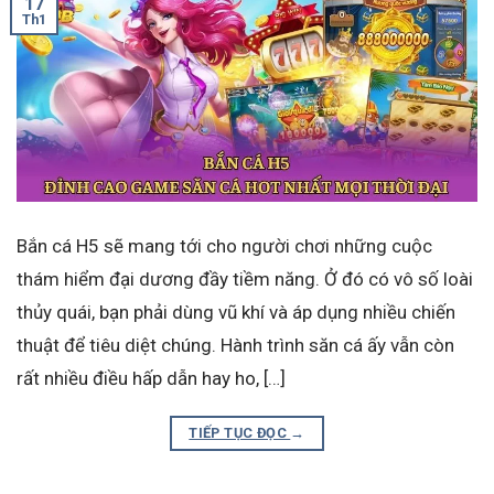
17
Th1
Bắn cá H5 sẽ mang tới cho người chơi những cuộc
thám hiểm đại dương đầy tiềm năng. Ở đó có vô số loài
thủy quái, bạn phải dùng vũ khí và áp dụng nhiều chiến
thuật để tiêu diệt chúng. Hành trình săn cá ấy vẫn còn
rất nhiều điều hấp dẫn hay ho, […]
TIẾP TỤC ĐỌC
→