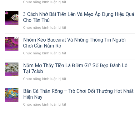
Chức năng bình luận bị tắt
ở
–
Giấc
Kinh
Game
Mộng
Nghiệm
3 Cách Nhớ Bài Tiến Lên Và Mẹo Áp Dụng Hiệu Quả
Đổi
Cùng
Chơi
Thưởng
Cho Tân Thủ
7club
Nổ
Được
Chức năng bình luận bị tắt
ở
Hũ
Săn
3
–
Đón
Cách
Nhóm Kéo Baccarat Và Những Thông Tin Người
7club
Nhất
Nhớ
Hướng
Chơi Cần Nắm Rõ
2026
Bài
Dẫn
Chức năng bình luận bị tắt
ở
Tiến
Chi
Nhóm
Lên
Tiết
Kéo
Nằm Mơ Thấy Tiền Là Điềm Gì? Số Đẹp Đánh Lô
Và
Baccarat
Mẹo
Tại 7club
Và
Áp
Chức năng bình luận bị tắt
ở
Những
Dụng
Nằm
Thông
Hiệu
Mơ
Bắn Cá Thần Rồng – Trò Chơi Đổi Thưởng Hot Nhất
Tin
Quả
Thấy
Người
Hiện Nay
Cho
Tiền
Chơi
Tân
Chức năng bình luận bị tắt
ở
Là
Cần
Thủ
Bắn
Điềm
Nắm
Cá
Gì?
Rõ
Thần
Số
Rồng
Đẹp
–
Đánh
Trò
Lô