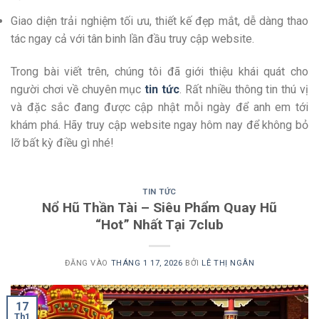
Giao diện trải nghiệm tối ưu, thiết kế đẹp mắt, dễ dàng thao
tác ngay cả với tân binh lần đầu truy cập website.
Trong bài viết trên, chúng tôi đã giới thiệu khái quát cho
người chơi về chuyên mục
tin tức
. Rất nhiều thông tin thú vị
và đặc sắc đang được cập nhật mỗi ngày để anh em tới
khám phá. Hãy truy cập website ngay hôm nay để không bỏ
lỡ bất kỳ điều gì nhé!
TIN TỨC
Nổ Hũ Thần Tài – Siêu Phẩm Quay Hũ
“Hot” Nhất Tại 7club
ĐĂNG VÀO
THÁNG 1 17, 2026
BỞI
LÊ THỊ NGÂN
17
Th1