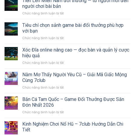
Tiến Lên Miền Nam đổi thưởng — từ người mới đến
người chơi bài bản
Chức năng bình luận bị tắt
ở
Tiến
Lên
Tiêu chí chọn sảnh game bài đổi thưởng phù hợp
Miền
với bạn
Nam
Chức năng bình luận bị tắt
ở
đổi
Tiêu
thưởng
chí
Xóc Đĩa online nâng cao — đọc bàn và quản lý cược
—
chọn
từ
hiệu quả
sảnh
người
Chức năng bình luận bị tắt
ở
game
mới
Xóc
bài
đến
Đĩa
Nằm Mơ Thấy Người Yêu Cũ – Giải Mã Giấc Mộng
đổi
người
online
thưởng
Cùng 7club
chơi
nâng
phù
bài
Chức năng bình luận bị tắt
ở
cao
hợp
bản
Nằm
—
với
Mơ
Bắn Cá Tam Quốc – Game Đổi Thưởng Được Săn
đọc
bạn
Thấy
bàn
Đón Nhất 2026
Người
và
Chức năng bình luận bị tắt
ở
Yêu
quản
Bắn
Cũ
lý
Cá
Kinh Nghiệm Chơi Nổ Hũ – 7club Hướng Dẫn Chi
–
cược
Tam
Giải
Tiết
hiệu
Quốc
Mã
quả