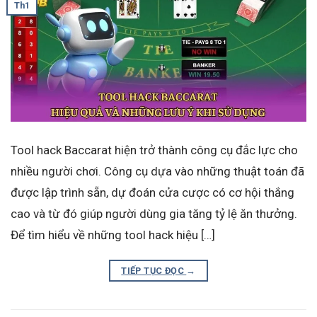
Th1
Tool hack Baccarat hiện trở thành công cụ đắc lực cho
nhiều người chơi. Công cụ dựa vào những thuật toán đã
được lập trình sẵn, dự đoán cửa cược có cơ hội thắng
cao và từ đó giúp người dùng gia tăng tỷ lệ ăn thưởng.
Để tìm hiểu về những tool hack hiệu […]
TIẾP TỤC ĐỌC
→