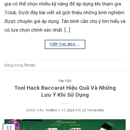
gia có thể chọn nhiều kỹ năng để áp dụng khi tham gia
7club. Dưới đây bài viết sẽ giới thiệu những kinh nghiệm
được chuyên giá áp dụng. Tân bình cần chú ý tìm hiểu và
có lựa chọn chính xác nhất. […]
TIẾP TỤC ĐỌC
→
Đăng trong
Tin tức
TIN TỨC
Tool Hack Baccarat Hiệu Quả Và Những
Lưu Ý Khi Sử Dụng
ĐĂNG VÀO
THÁNG 1 17, 2026
BỞI
LÊ THỊ NGÂN
17