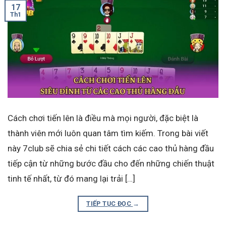
17
Th1
Cách chơi tiến lên là điều mà mọi người, đặc biệt là
thành viên mới luôn quan tâm tìm kiếm. Trong bài viết
này 7club sẽ chia sẻ chi tiết cách các cao thủ hàng đầu
tiếp cận từ những bước đầu cho đến những chiến thuật
tinh tế nhất, từ đó mang lại trải […]
TIẾP TỤC ĐỌC
→