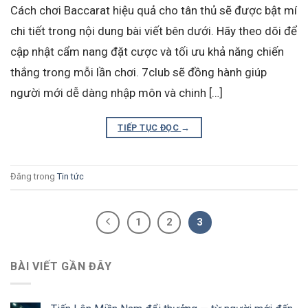
Cách chơi Baccarat hiệu quả cho tân thủ sẽ được bật mí
chi tiết trong nội dung bài viết bên dưới. Hãy theo dõi để
cập nhật cẩm nang đặt cược và tối ưu khả năng chiến
thắng trong mỗi lần chơi. 7club sẽ đồng hành giúp
người mới dễ dàng nhập môn và chinh […]
TIẾP TỤC ĐỌC
→
Đăng trong
Tin tức
1
2
3
BÀI VIẾT GẦN ĐÂY