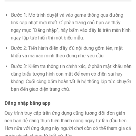
Bước 1: Mở trình duyệt và vào game thông qua đường
link cập nhật mới nhất. Ở phần trang chủ bạn sẽ thấy
ngay mục “Đăng nhập”, hãy bấm vào đây là trên màn hình
ngay lập tức hiển thị một biểu mẫu.
Bước 2: Tiến hành điền đầy đủ nội dung gồm tên, mật
khẩu và mã xác minh theo đúng như yêu cầu.
Bước 3: Kiểm tra thông tin chính xác, ở phần mật khẩu nên
dùng biểu tượng hình con mắt để xem có điền sai hay
không. Cuối cùng bấm hoàn tất là hệ thống lập tức chuyển
bạn đến giao diện trang chủ.
Đăng nhập bằng app
Quy trình truy cập trên ứng dụng cũng tương đối đơn giản
nên bạn dễ dàng thực hiện thành công ngay từ lần đầu tiên.
Hơn nữa với ứng dụng này người chơi còn có thể tham gia cá
cược nhanh chóng từ bất cứ đâu.