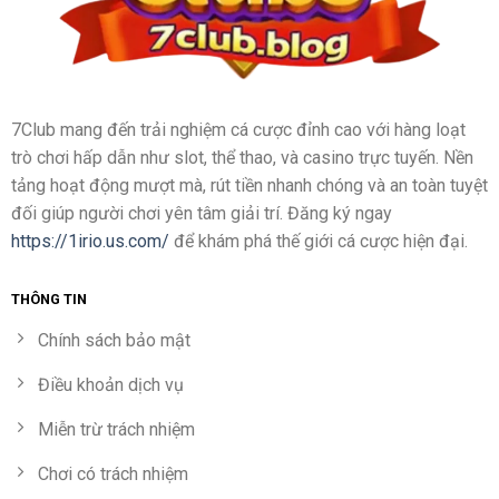
7Club mang đến trải nghiệm cá cược đỉnh cao với hàng loạt
trò chơi hấp dẫn như slot, thể thao, và casino trực tuyến. Nền
tảng hoạt động mượt mà, rút tiền nhanh chóng và an toàn tuyệt
đối giúp người chơi yên tâm giải trí. Đăng ký ngay
https://1irio.us.com/
để khám phá thế giới cá cược hiện đại.
THÔNG TIN
Chính sách bảo mật
Điều khoản dịch vụ
Miễn trừ trách nhiệm
Chơi có trách nhiệm