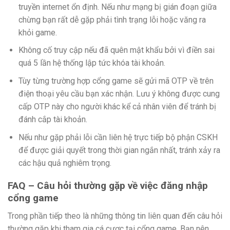
truyền internet ổn định. Nếu như mạng bị gián đoạn giữa
chừng bạn rất dễ gặp phải tình trạng lỗi hoặc văng ra
khỏi game.
Không cố truy cập nếu đã quên mật khẩu bởi vì điền sai
quá 5 lần hệ thống lập tức khóa tài khoản.
Tùy từng trường hợp cổng game sẽ gửi mã OTP về trên
điện thoại yêu cầu bạn xác nhận. Lưu ý không được cung
cấp OTP này cho người khác kể cả nhân viên để tránh bị
đánh cắp tài khoản.
Nếu như gặp phải lỗi cần liên hệ trực tiếp bộ phận CSKH
để được giải quyết trong thời gian ngắn nhất, tránh xảy ra
các hậu quả nghiêm trọng.
FAQ – Câu hỏi thường gặp về việc đăng nhập
cổng game
Trong phần tiếp theo là những thông tin liên quan đến câu hỏi
thường gặp khi tham gia cá cược tại cổng game. Bạn nên