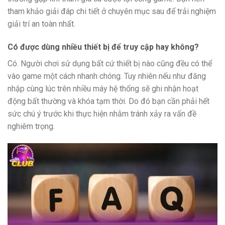
tham khảo giải đáp chi tiết ở chuyên mục sau để trải nghiệm
giải trí an toàn nhất.
Có được dùng nhiều thiết bị để truy cập hay không?
Có. Người chơi sử dụng bất cứ thiết bị nào cũng đều có thể
vào game một cách nhanh chóng. Tuy nhiên nếu như đăng
nhập cùng lúc trên nhiều máy hệ thống sẽ ghi nhận hoạt
động bất thường và khóa tạm thời. Do đó bạn cần phải hết
sức chú ý trước khi thực hiện nhằm tránh xảy ra vấn đề
nghiêm trọng.