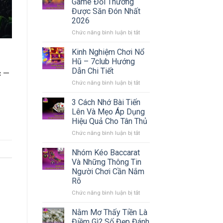
Game Đổi Thưởng
Người
quản
Được Săn Đón Nhất
Yêu
lý
2026
Cũ
cược
–
Chức năng bình luận bị tắt
hiệu
ở
Giải
quả
Bắn
Mã
Cá
Kinh Nghiệm Chơi Nổ
i
Giấc
Tam
Hũ – 7club Hướng
Mộng
Quốc
Dẫn Chi Tiết
c —
Cùng
–
Chức năng bình luận bị tắt
7club
ở
Game
Kinh
Đổi
Nghiệm
Thưởng
3 Cách Nhớ Bài Tiến
Chơi
Được
Lên Và Mẹo Áp Dụng
Nổ
Săn
Hiệu Quả Cho Tân Thủ
Hũ
Đón
Chức năng bình luận bị tắt
ở
–
Nhất
3
7club
2026
Cách
Hướng
Nhóm Kéo Baccarat
Nhớ
Dẫn
Và Những Thông Tin
Bài
Chi
Người Chơi Cần Nắm
Tiến
Tiết
Rõ
Lên
Và
Chức năng bình luận bị tắt
ở
Mẹo
Nhóm
Áp
Kéo
Nằm Mơ Thấy Tiền Là
Dụng
Baccarat
Điềm Gì? Số Đẹp Đánh