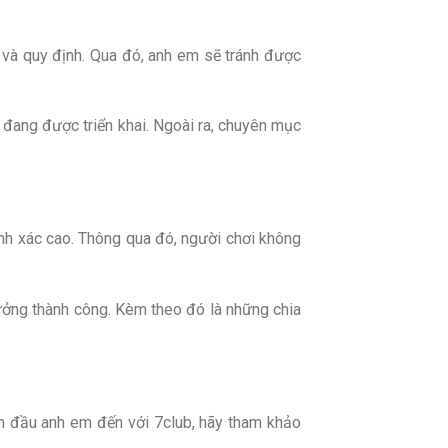
n và quy định. Qua đó, anh em sẽ tránh được
 đang được triển khai. Ngoài ra, chuyên mục
nh xác cao. Thông qua đó, người chơi không
ởng thành công. Kèm theo đó là những chia
n đầu anh em đến với 7club, hãy tham khảo
,…