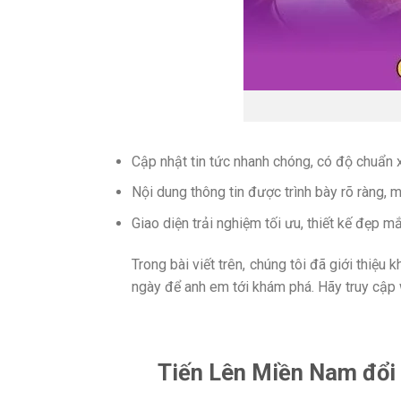
Cập nhật tin tức nhanh chóng, có độ chuẩn x
Nội dung thông tin được trình bày rõ ràng, 
Giao diện trải nghiệm tối ưu, thiết kế đẹp m
Trong bài viết trên, chúng tôi đã giới thiệ
ngày để anh em tới khám phá. Hãy truy cập 
Tiến Lên Miền Nam đổi 