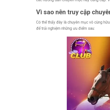
Vì sao nên truy cập chuyê
Có thể thấy đây là chuyên mục vô cùng hữu í
để trải nghiệm những ưu điểm sau: