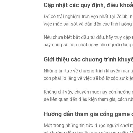
Cập nhật các quy định, điều kho
Để có trải nghiệm trọn vẹn nhất tại 7club,
việc mắc sai sót và dẫn đến các tình huống
Nếu chưa biết bắt đầu từ đâu, hãy truy cập
này cũng sẽ cập nhật ngay cho người dùng 
Giới thiệu các chương trình khuy
Những tin tức về chương trình khuyến mãi 
còn phải lo lắng về việc sẽ bỏ lỡ các sự kiệ
Không chỉ vậy, chuyên mục này còn hướng 
sẻ liên quan đến điều kiện tham gia, cách rút
Hướng dẫn tham gia cổng game ch
Một trong những tin tức được người chơi 
các hướng dẫn chuyên mục này cung cấp. Ví d