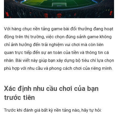
Với hàng chục nền tảng game bài đổi thưởng đang hoạt
động trên thị trường, việc chọn đúng sảnh game không
chỉ ảnh hưởng đến trải nghiệm vui chơi mà còn liên
quan trực tiếp đến sự an toàn của tiền và thông tin cá
nhân. Bài viết này giúp bạn xây dựng bộ tiêu chí lựa chọn
phù hợp với nhu cầu và phong cách chơi của riêng mình.
Xác định nhu cầu chơi của bạn
trước tiên
Trước khi đánh giá bất kỳ nền tảng nào, hãy tự hỏi: