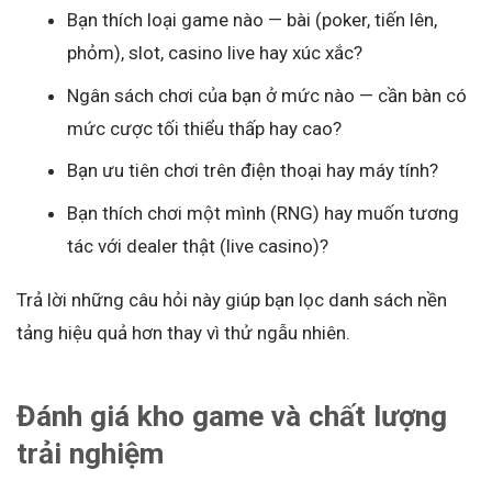
Bạn thích loại game nào — bài (poker, tiến lên,
phỏm), slot, casino live hay xúc xắc?
Ngân sách chơi của bạn ở mức nào — cần bàn có
mức cược tối thiểu thấp hay cao?
Bạn ưu tiên chơi trên điện thoại hay máy tính?
Bạn thích chơi một mình (RNG) hay muốn tương
tác với dealer thật (live casino)?
Trả lời những câu hỏi này giúp bạn lọc danh sách nền
tảng hiệu quả hơn thay vì thử ngẫu nhiên.
Đánh giá kho game và chất lượng
trải nghiệm