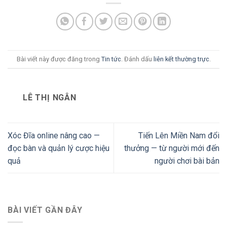
Bài viết này được đăng trong
Tin tức
. Đánh dấu
liên kết thường trực
.
LÊ THỊ NGÂN
Xóc Đĩa online nâng cao —
Tiến Lên Miền Nam đổi
đọc bàn và quản lý cược hiệu
thưởng — từ người mới đến
quả
người chơi bài bản
BÀI VIẾT GẦN ĐÂY