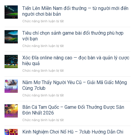
Tiến Lên Miền Nam đổi thưởng — từ người mới đến
người chơi bài bản
Chức năng bình luận bị tắt
ở
Tiến
Lên
Tiêu chí chọn sảnh game bài đổi thưởng phù hợp
Miền
với bạn
Nam
Chức năng bình luận bị tắt
ở
đổi
Tiêu
thưởng
chí
Xóc Đĩa online nâng cao — đọc bàn và quản lý cược
—
chọn
từ
hiệu quả
sảnh
người
Chức năng bình luận bị tắt
ở
game
mới
Xóc
bài
đến
Đĩa
Nằm Mơ Thấy Người Yêu Cũ – Giải Mã Giấc Mộng
đổi
người
online
thưởng
Cùng 7club
chơi
nâng
phù
bài
Chức năng bình luận bị tắt
ở
cao
hợp
bản
Nằm
—
với
Mơ
Bắn Cá Tam Quốc – Game Đổi Thưởng Được Săn
đọc
bạn
Thấy
bàn
Đón Nhất 2026
Người
và
Chức năng bình luận bị tắt
ở
Yêu
quản
Bắn
Cũ
lý
Cá
Kinh Nghiệm Chơi Nổ Hũ – 7club Hướng Dẫn Chi
–
cược