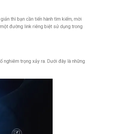
iản thì bạn cần tiến hành tìm kiếm, mời
một đường link riêng biệt sử dụng trong
cố nghiêm trọng xảy ra. Dưới đây là những