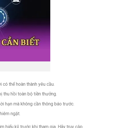
i có thể hoàn thành yêu cầu.
ị thu hồi toàn bộ tiền thưởng.
hời hạn mà không cần thông báo trước.
hiêm ngặt.
m hiểu kỹ trước khi tham gia. Hãy truy cập