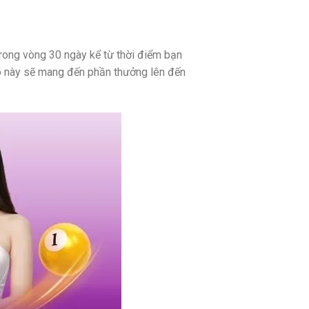
Trong vòng 30 ngày kể từ thời điểm bạn
ub này sẽ mang đến phần thưởng lên đến