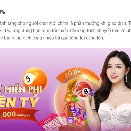
0%
ành tặng cho người chơi mới chính là phần thưởng khi giao dịch. 
 ví đáp ứng đúng hạn mức tối thiểu. Chương trình khuyến mãi 7cl
ệc bạn giao dịch càng nhiều thì quà tặng lại càng lớn.