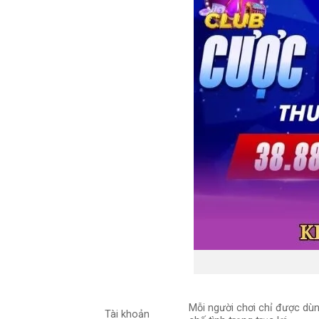
Mỗi người chơi chỉ được d
Tài khoản