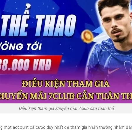
Điều kiện tham gia khuyến mãi 7club cần tuân thủ
ùng một account cá cược duy nhất để tham gia nhận thưởng nhằm đả