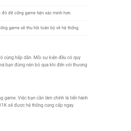
ớc đó để cổng game tiện xác minh hơn.
 cổng game sẽ thu hồi toàn bộ về hệ thống.
 vô cùng hấp dẫn. Mỗi sự kiện đều có quy
 mà bạn đừng nên bỏ qua khi đến với thương
g game. Việc bạn cần làm chính là tiến hành
231K sẽ được hệ thống cung cấp ngay.