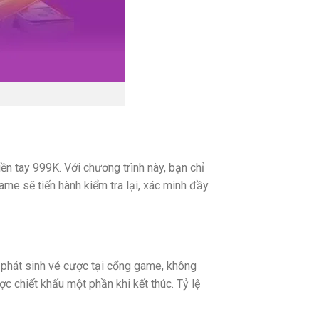
ền tay 999K. Với chương trình này, bạn chỉ
me sẽ tiến hành kiểm tra lại, xác minh đầy
n phát sinh vé cược tại cổng game, không
ợc chiết khấu một phần khi kết thúc. Tỷ lệ