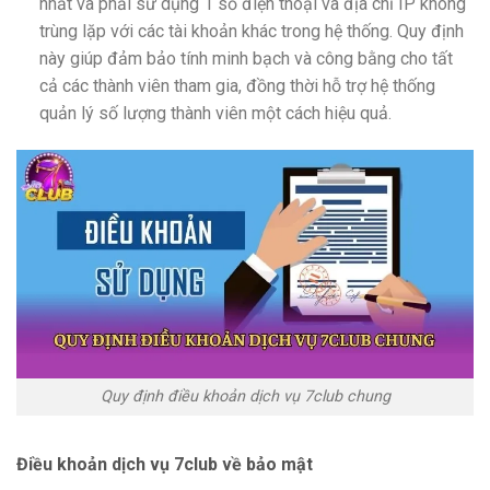
nhất và phải sử dụng 1 số điện thoại và địa chỉ IP không
trùng lặp với các tài khoản khác trong hệ thống. Quy định
này giúp đảm bảo tính minh bạch và công bằng cho tất
cả các thành viên tham gia, đồng thời hỗ trợ hệ thống
quản lý số lượng thành viên một cách hiệu quả.
Quy định điều khoản dịch vụ 7club chung
Điều khoản dịch vụ 7club về bảo mật