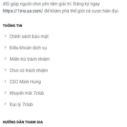
đối giúp người chơi yên tâm giải trí. Đăng ký ngay
https://1irio.us.com/
để khám phá thế giới cá cược hiện đại.
THÔNG TIN
Chính sách bảo mật
Điều khoản dịch vụ
Miễn trừ trách nhiệm
Chơi có trách nhiệm
CEO Minh Hưng
Khuyến mãi 7club
Đại lý 7club
HƯỚNG DẪN THAM GIA