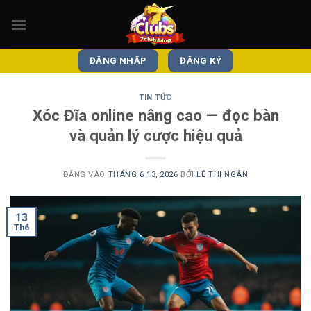
Bỏ
qua
nội
dung
ĐĂNG NHẬP
ĐĂNG KÝ
TIN TỨC
Xóc Đĩa online nâng cao — đọc bàn
và quản lý cược hiệu quả
ĐĂNG VÀO
THÁNG 6 13, 2026
BỞI
LÊ THỊ NGÂN
13
Th6