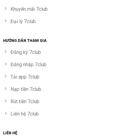
Khuyến mãi 7club
Đại lý 7club
HƯỚNG DẪN THAM GIA
Đăng ký 7club
Đăng nhập 7club
Tải app 7club
Nạp tiền 7club
Rút tiền 7club
Liên hệ 7club
LIÊN HỆ