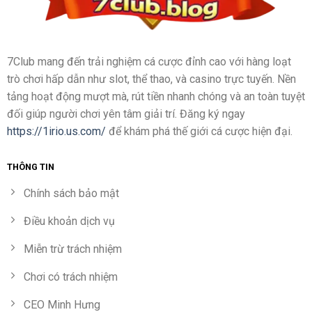
7Club mang đến trải nghiệm cá cược đỉnh cao với hàng loạt
trò chơi hấp dẫn như slot, thể thao, và casino trực tuyến. Nền
tảng hoạt động mượt mà, rút tiền nhanh chóng và an toàn tuyệt
đối giúp người chơi yên tâm giải trí. Đăng ký ngay
https://1irio.us.com/
để khám phá thế giới cá cược hiện đại.
THÔNG TIN
Chính sách bảo mật
Điều khoản dịch vụ
Miễn trừ trách nhiệm
Chơi có trách nhiệm
CEO Minh Hưng