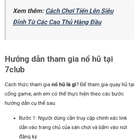
Xem thêm:
Cách Chơi Tiến Lên Siêu
Đỉnh Từ Các Cao Thủ Hàng Đầu
Hướng dẫn tham gia nổ hũ tại
7club
Cách thức tham gia
nổ hũ là gì
? Để tham gia quay hũ tại
cổng game, anh em có thể thực hiện theo các bước
hướng dẫn cụ thể sau:
Bước 1: Người dùng cần truy cập chính xác link
dẫn vào trang chủ của sân chơi và bấm vào nút
đăng ký.