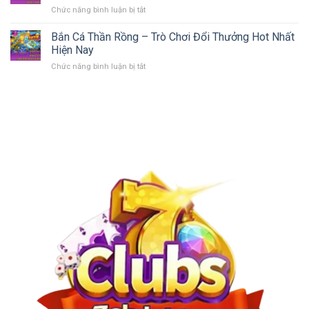
Và
Áp
Chức năng bình luận bị tắt
ở
Những
Dụng
Nằm
Thông
Hiệu
Mơ
Bắn Cá Thần Rồng – Trò Chơi Đổi Thưởng Hot Nhất
Tin
Quả
Thấy
Người
Hiện Nay
Cho
Tiền
Chơi
Tân
Chức năng bình luận bị tắt
ở
Là
Cần
Thủ
Bắn
Điềm
Nắm
Cá
Gì?
Rõ
Thần
Số
Rồng
Đẹp
–
Đánh
Trò
Lô
Chơi
Tại
Đổi
7club
Thưởng
Hot
Nhất
Hiện
Nay