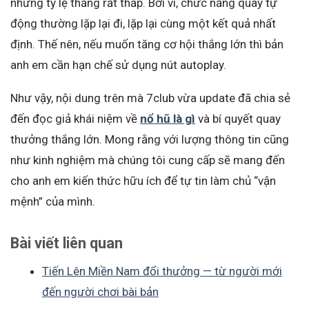
nhưng tỷ lệ thắng rất thấp. Bởi vì, chức năng quay tự
động thường lặp lại đi, lặp lại cùng một kết quả nhất
định. Thế nên, nếu muốn tăng cơ hội thắng lớn thì bản
anh em cần hạn chế sử dụng nút autoplay.
Như vậy, nội dung trên mà 7club vừa update đã chia sẻ
đến đọc giả khái niệm về
nổ hũ là gì
và bí quyết quay
thưởng thắng lớn. Mong rằng với lượng thông tin cũng
như kinh nghiệm mà chúng tôi cung cấp sẽ mang đến
cho anh em kiến thức hữu ích để tự tin làm chủ “vận
mệnh” của mình.
Bài viết liên quan
Tiến Lên Miền Nam đổi thưởng — từ người mới
đến người chơi bài bản