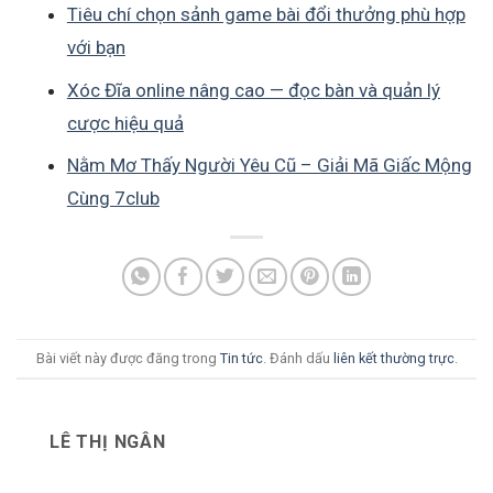
Tiêu chí chọn sảnh game bài đổi thưởng phù hợp
với bạn
Xóc Đĩa online nâng cao — đọc bàn và quản lý
cược hiệu quả
Nằm Mơ Thấy Người Yêu Cũ – Giải Mã Giấc Mộng
Cùng 7club
Bài viết này được đăng trong
Tin tức
. Đánh dấu
liên kết thường trực
.
LÊ THỊ NGÂN