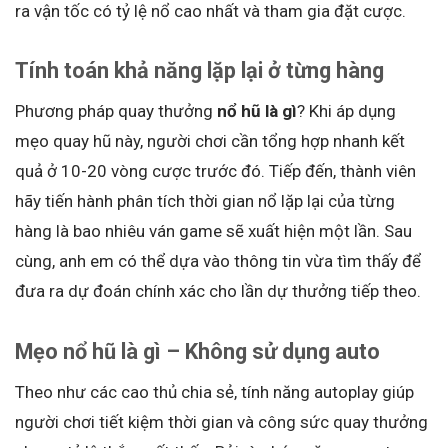
ra vận tốc có tỷ lệ nổ cao nhất và tham gia đặt cược.
Tính toán khả năng lặp lại ở từng hàng
Phương pháp quay thưởng
nổ hũ là gì
? Khi áp dụng
mẹo quay hũ này, người chơi cần tổng hợp nhanh kết
quả ở 10-20 vòng cược trước đó. Tiếp đến, thành viên
hãy tiến hành phân tích thời gian nổ lặp lại của từng
hàng là bao nhiêu ván game sẽ xuất hiện một lần. Sau
cùng, anh em có thể dựa vào thông tin vừa tìm thấy để
đưa ra dự đoán chính xác cho lần dự thưởng tiếp theo.
Mẹo nổ hũ là gì – Không sử dụng auto
Theo như các cao thủ chia sẻ, tính năng autoplay giúp
người chơi tiết kiệm thời gian và công sức quay thưởng