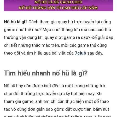
Nổ hũ là gì
? Cách tham gia quay hũ trực tuyến tại cổng
game như thế nào? Mẹo chơi thắng lớn mà các cao thủ
thường vận dụng khi quay slot game ra sao? Để giải đáp
chi tiết những thắc mắc trên, mời các game thủ cùng
theo dõi và tìm hiểu qua bài viết của
7club
sau đây.
Tìm hiểu nhanh nổ hũ là gì?
Nổ hũ hay còn được biết đến là một trong những trò
chơi đổi thưởng trực tuyến cực kỳ hot hiện nay. Khi
tham gia game, anh em chỉ cần thực hiện một số thao
tác vô cùng đơn giản bao gồm: đặt cược tiền, bấm nút
quay và chờ đợi hệ thống công bố thắng, thua. Nếu như