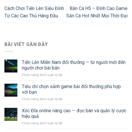
Cách Chơi Tiến Lên Siêu Đỉnh
Bắn Cá H5 – Đỉnh Cao Game
Từ Các Cao Thủ Hàng Đầu
Săn Cá Hot Nhất Mọi Thời Đại
BÀI VIẾT GẦN ĐÂY
Tiến Lên Miền Nam đổi thưởng — từ người mới đến
người chơi bài bản
Chức năng bình luận bị tắt
ở
Tiến
Lên
Tiêu chí chọn sảnh game bài đổi thưởng phù hợp
Miền
với bạn
Nam
Chức năng bình luận bị tắt
ở
đổi
Tiêu
thưởng
chí
Xóc Đĩa online nâng cao — đọc bàn và quản lý cược
—
chọn
từ
hiệu quả
sảnh
người
Chức năng bình luận bị tắt
ở
game
mới
Xóc
bài
đến