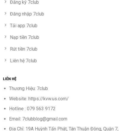
Đăng ký 7club
Đăng nhập 7club
Tải app 7club
Nạp tiền 7club
Rút tiền 7club
Liên hệ 7club
LIÊN HỆ
Thương Hiệu: 7club
Website: https://kvw.us.com/
Hotline :
079 563 9172
Email:
7clubblog@gmail.com
Địa Chỉ:
19A Huỳnh Tấn Phát, Tân Thuận Đông, Quận 7,