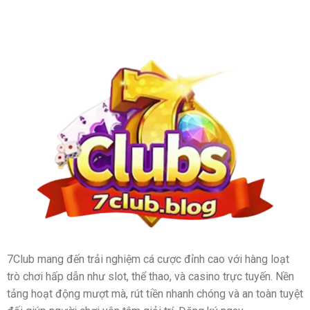
Rồng
Đẹp
–
Đánh
Trò
Lô
Chơi
Tại
Đổi
7club
Thưởng
Hot
Nhất
Hiện
Nay
7Club mang đến trải nghiệm cá cược đỉnh cao với hàng loạt
trò chơi hấp dẫn như slot, thể thao, và casino trực tuyến. Nền
tảng hoạt động mượt mà, rút tiền nhanh chóng và an toàn tuyệt