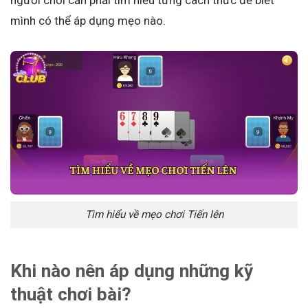
mình có thể áp dụng mẹo nào.
Tìm hiểu về mẹo chơi Tiến lên
Khi nào nên áp dụng những kỹ
thuật chơi bài?