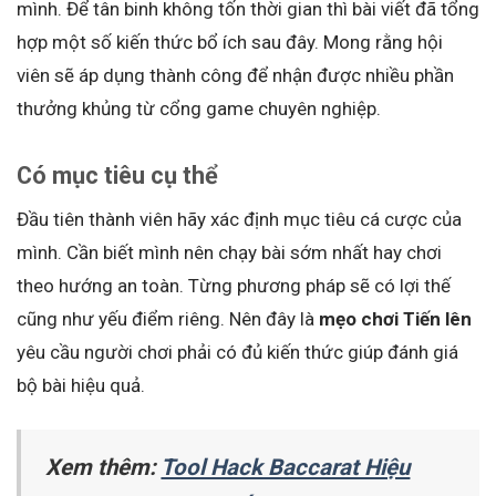
mình. Để tân binh không tốn thời gian thì bài viết đã tổng
hợp một số kiến thức bổ ích sau đây. Mong rằng hội
viên sẽ áp dụng thành công để nhận được nhiều phần
thưởng khủng từ cổng game chuyên nghiệp.
Có mục tiêu cụ thể
Đầu tiên thành viên hãy xác định mục tiêu cá cược của
mình. Cần biết mình nên chạy bài sớm nhất hay chơi
theo hướng an toàn. Từng phương pháp sẽ có lợi thế
cũng như yếu điểm riêng. Nên đây là
mẹo chơi Tiến lên
yêu cầu người chơi phải có đủ kiến thức giúp đánh giá
bộ bài hiệu quả.
Xem thêm:
Tool Hack Baccarat Hiệu