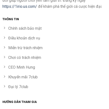
đối giúp người chơi yên tâm giải trí. Đăng ký ngay
https://1irio.us.com/
để khám phá thế giới cá cược hiện đại.
THÔNG TIN
Chính sách bảo mật
Điều khoản dịch vụ
Miễn trừ trách nhiệm
Chơi có trách nhiệm
CEO Minh Hưng
Khuyến mãi 7club
Đại lý 7club
HƯỚNG DẪN THAM GIA