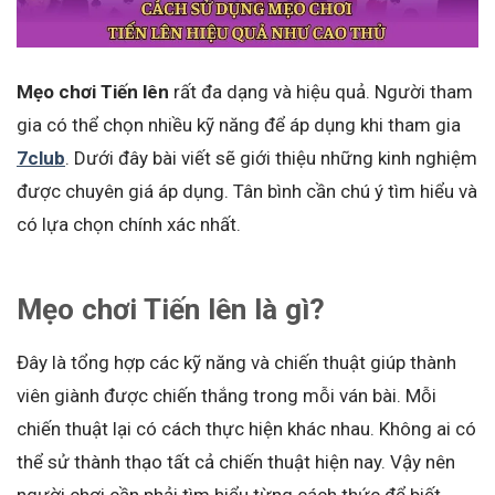
Mẹo chơi Tiến lên
rất đa dạng và hiệu quả. Người tham
gia có thể chọn nhiều kỹ năng để áp dụng khi tham gia
7club
. Dưới đây bài viết sẽ giới thiệu những kinh nghiệm
được chuyên giá áp dụng. Tân bình cần chú ý tìm hiểu và
có lựa chọn chính xác nhất.
Mẹo chơi Tiến lên là gì?
Đây là tổng hợp các kỹ năng và chiến thuật giúp thành
viên giành được chiến thắng trong mỗi ván bài. Mỗi
chiến thuật lại có cách thực hiện khác nhau. Không ai có
thể sử thành thạo tất cả chiến thuật hiện nay. Vậy nên
người chơi cần phải tìm hiểu từng cách thức để biết