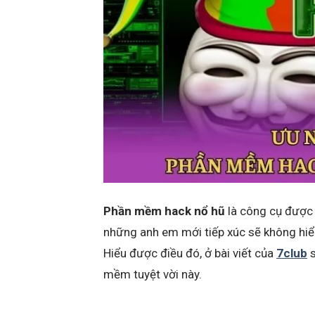
Phần mềm hack nổ hũ
là công cụ được r
những anh em mới tiếp xúc sẽ không hiể
Hiểu được điều đó, ở bài viết của
7club
mềm tuyệt vời này.