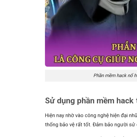
Phần mềm hack nổ hũ 
Sử dụng phần mềm hack t
Hiện nay nhờ vào công nghệ hiện đại nhữ
thống bảo vệ rất tốt. Đảm bảo người sử 