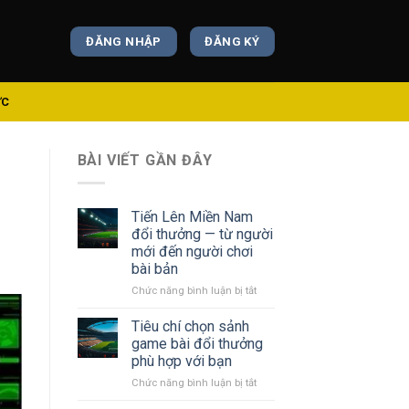
ĐĂNG NHẬP
ĐĂNG KÝ
ỨC
BÀI VIẾT GẦN ĐÂY
Tiến Lên Miền Nam
đổi thưởng — từ người
mới đến người chơi
bài bản
Chức năng bình luận bị tắt
ở
Tiến
Lên
Tiêu chí chọn sảnh
Miền
game bài đổi thưởng
Nam
phù hợp với bạn
đổi
Chức năng bình luận bị tắt
ở
thưởng
Tiêu
—